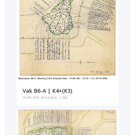
Vak B6-A | K4+(K3)
10-08-1961
K4+(K3) - 1:500