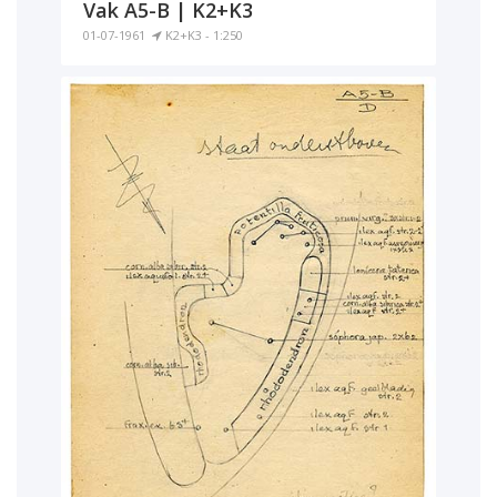
Vak A5-B | K2+K3
01-07-1961
K2+K3 - 1:250