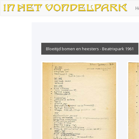
H
Bloeitijd bomen en heesters - Beatrixpark 1961