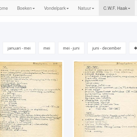
(current)
ome
Boeken
Vondelpark
Natuur
C.W.F. Haak
januari - mei
mei
mei - juni
juni - december